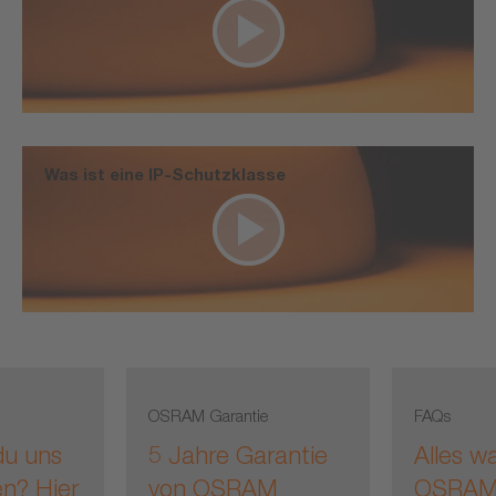
Was ist eine IP-Schutzklasse
OSRAM Garantie
FAQs
du uns
5 Jahre Garantie
Alles w
en? Hier
von OSRAM
OSRAM 