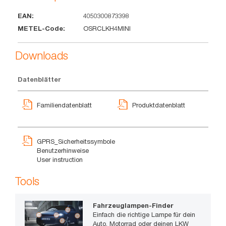
4050300873398
EAN
METEL-
OSRCLKH4MINI
Code
Downloads
Datenblätter
Familiendatenblatt
Produktdatenblatt
GPRS_Sicherheitssymbole
Benutzerhinweise
User instruction
Tools
Fahrzeuglampen-Finder
Einfach die richtige Lampe für dein
Auto, Motorrad oder deinen LKW