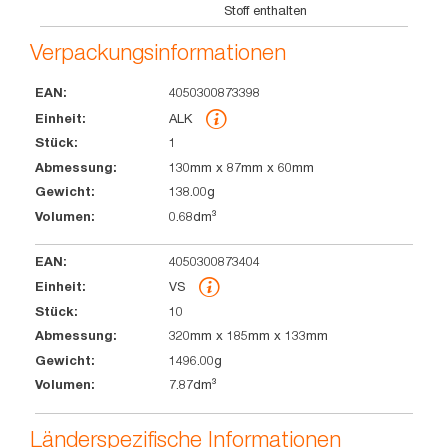
Stoff enthalten
Verpackungsinformationen
4050300873398
EAN
Einheit
Stück
Abmessung
Gewicht
Volumen
ALK
1
130mm x 87mm x 60mm
138.00g
0.68dm³
4050300873404
VS
10
320mm x 185mm x 133mm
1496.00g
7.87dm³
Länderspezifische Informationen