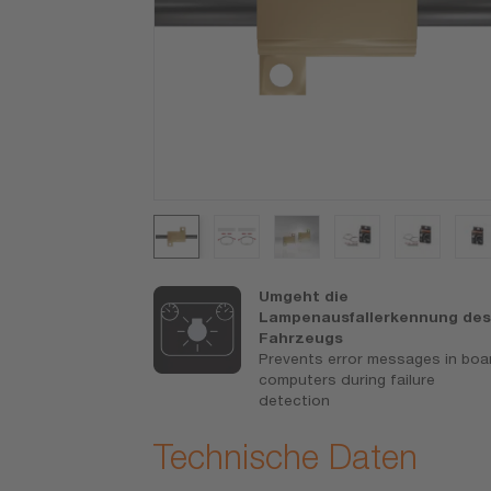
rantie, die
Umgeht die
ngen finden
Lampenausfallerkennung de
ram.com/am-
Fahrzeugs
Prevents error messages in boa
riedenheit
computers during failure
detection
Technische Daten