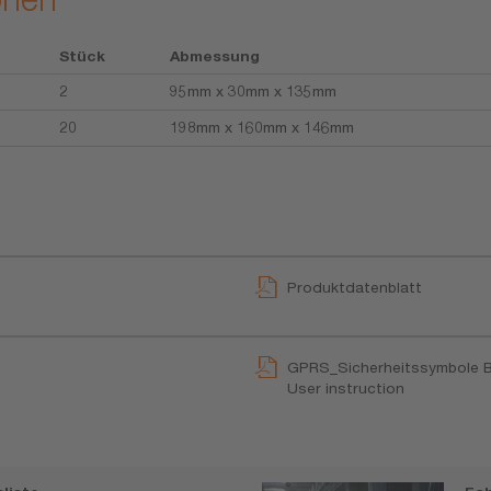
Stück
Abmessung
2
95mm x 30mm x 135mm
20
198mm x 160mm x 146mm
Produktdatenblatt
GPRS_Sicherheitssymbole B
User instruction