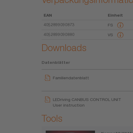
EAN
Einheit
4052899090873
FS
4052899090880
VS
Downloads
Datenblätter
Familiendatenblatt
LEDriving CANBUS CONTROL UNIT
User instruction
Tools