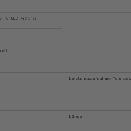
r für LED Retrofits
U01
Leistungsaufnahme-Toleran
Länge
g