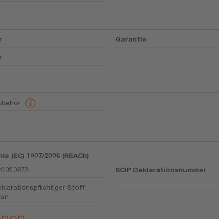
r
Garantie
r
ubehör
nie (EC) 1907/2006 (REACh)
99090873
SCIP Deklarationsnummer
klarationspflichtiger Stoff
ten
onen