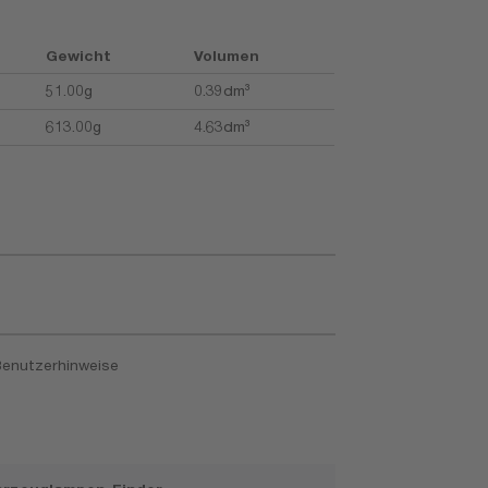
Gewicht
Volumen
51.00g
0.39dm³
613.00g
4.63dm³
enutzerhinweise