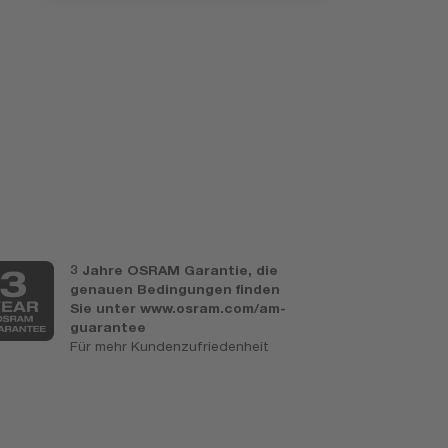
3 Jahre OSRAM Garantie, die
U
genauen Bedingungen finden
L
Sie unter www.osram.com/am-
F
guarantee
P
Für mehr Kundenzufriedenheit
c
d