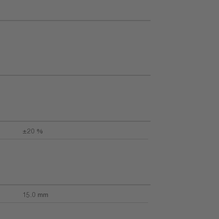
z
±20 %
15.0 mm