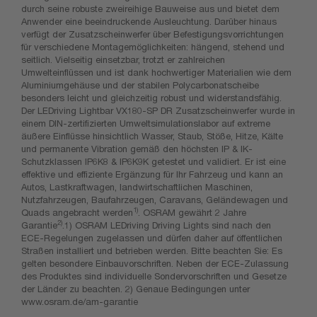
durch seine robuste zweireihige Bauweise aus und bietet dem
Anwender eine beeindruckende Ausleuchtung. Darüber hinaus
verfügt der Zusatzscheinwerfer über Befestigungsvorrichtungen
für verschiedene Montagemöglichkeiten: hängend, stehend und
seitlich. Vielseitig einsetzbar, trotzt er zahlreichen
Umwelteinflüssen und ist dank hochwertiger Materialien wie dem
Aluminiumgehäuse und der stabilen Polycarbonatscheibe
besonders leicht und gleichzeitig robust und widerstandsfähig.
Der LEDriving Lightbar VX180-SP DR Zusatzscheinwerfer wurde in
einem DIN-zertifizierten Umweltsimulationslabor auf extreme
äußere Einflüsse hinsichtlich Wasser, Staub, Stöße, Hitze, Kälte
und permanente Vibration gemäß den höchsten IP & IK-
Schutzklassen IP6K8 & IP6K9K getestet und validiert. Er ist eine
effektive und effiziente Ergänzung für Ihr Fahrzeug und kann an
Autos, Lastkraftwagen, landwirtschaftlichen Maschinen,
Nutzfahrzeugen, Baufahrzeugen, Caravans, Geländewagen und
1)
Quads angebracht werden
. OSRAM gewährt 2 Jahre
2)
Garantie
.1) OSRAM LEDriving Driving Lights sind nach den
ECE-Regelungen zugelassen und dürfen daher auf öffentlichen
Straßen installiert und betrieben werden. Bitte beachten Sie: Es
gelten besondere Einbauvorschriften. Neben der ECE-Zulassung
des Produktes sind individuelle Sondervorschriften und Gesetze
der Länder zu beachten. 2) Genaue Bedingungen unter
www.osram.de/am-garantie