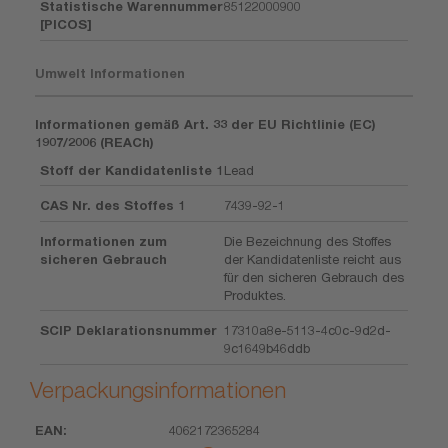
Statistische Warennummer
85122000900
[PICOS]
Umwelt Informationen
Informationen gemäß Art. 33 der EU Richtlinie (EC)
1907/2006 (REACh)
Stoff der Kandidatenliste 1
Lead
CAS Nr. des Stoffes 1
7439-92-1
Informationen zum
Die Bezeichnung des Stoffes
sicheren Gebrauch
der Kandidatenliste reicht aus
für den sicheren Gebrauch des
Produktes.
SCIP Deklarationsnummer
17310a8e-5113-4c0c-9d2d-
9c1649b46ddb
Verpackungsinformationen
4062172365284
EAN
Einheit
Stück
Abmessung
Gewicht
Volumen