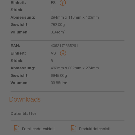
FS
1
284mm x 110mm x 123mm
782.00g
3.84dm³
4062172365291
VS
8
482mm x 302mm x 274mm
6945.00g
39.88dm³
Downloads
Datenblätter
Familiendatenblatt
Produktdatenblatt