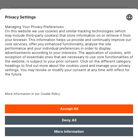
LEDriving Lightbar VX180-
GPRS_Sicherheitssymbole
SP DR LEDDL123 SP DR
Benutzerhinweise
User instruction
User instruction
OSRAM Automotive im Social Web
Impressum
Nutzungsbedingungen
Datenschutz
Cookie-Policy
KI-Policy
Kontakt
Newsletter
© 2026, OSRAM GmbH. Alle Rechte vorbehalten.