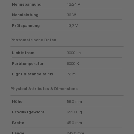
Nennspannung
12/24 V
Nennleistung
36 W
Prüfspannung
13,2 V
Photometrische Daten
Lichtstrom
3000 lm
Farbtemperatur
6000 K
Light distance at 1lx
72 m
Physical Attributes & Dimensions
Höhe
56.0 mm
Produktgewicht
651.00 g
Breite
45.0 mm
Länge
243.0 mm