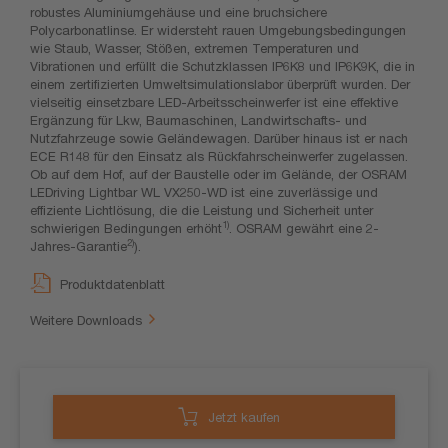
robustes Aluminiumgehäuse und eine bruchsichere
Polycarbonatlinse. Er widersteht rauen Umgebungsbedingungen
wie Staub, Wasser, Stößen, extremen Temperaturen und
Vibrationen und erfüllt die Schutzklassen IP6K8 und IP6K9K, die in
einem zertifizierten Umweltsimulationslabor überprüft wurden. Der
vielseitig einsetzbare LED-Arbeitsscheinwerfer ist eine effektive
Ergänzung für Lkw, Baumaschinen, Landwirtschafts- und
Nutzfahrzeuge sowie Geländewagen. Darüber hinaus ist er nach
ECE R148 für den Einsatz als Rückfahrscheinwerfer zugelassen.
Ob auf dem Hof, auf der Baustelle oder im Gelände, der OSRAM
LEDriving Lightbar WL VX250-WD ist eine zuverlässige und
effiziente Lichtlösung, die die Leistung und Sicherheit unter
1)
schwierigen Bedingungen erhöht
. OSRAM gewährt eine 2-
2)
Jahres-Garantie
).
Produktdatenblatt
Weitere Downloads
Jetzt kaufen