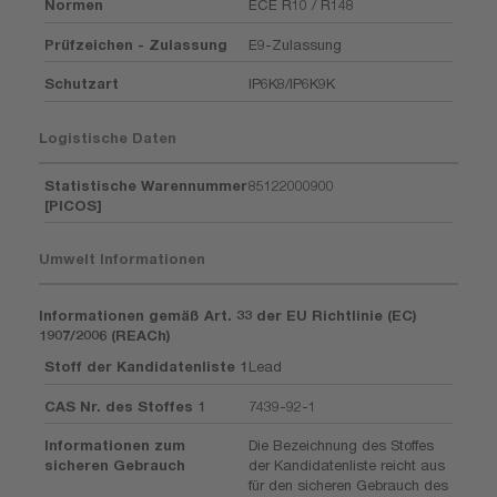
Normen
ECE R10 / R148
Prüfzeichen - Zulassung
E9-Zulassung
Schutzart
IP6K8/IP6K9K
Logistische Daten
Statistische Warennummer
85122000900
[PICOS]
Umwelt Informationen
Informationen gemäß Art. 33 der EU Richtlinie (EC)
1907/2006 (REACh)
Stoff der Kandidatenliste 1
Lead
CAS Nr. des Stoffes 1
7439-92-1
Informationen zum
Die Bezeichnung des Stoffes
sicheren Gebrauch
der Kandidatenliste reicht aus
für den sicheren Gebrauch des