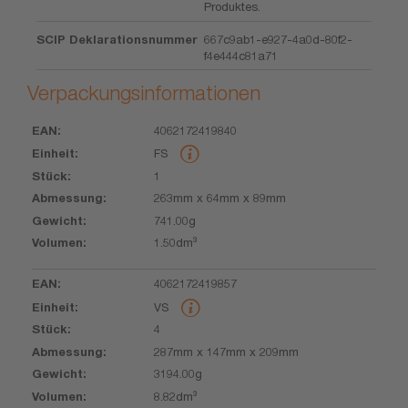
Produktes.
SCIP Deklarationsnummer
667c9ab1-e927-4a0d-80f2-
f4e444c81a71
Verpackungsinformationen
4062172419840
EAN
Einheit
Stück
Abmessung
Gewicht
Volumen
FS
1
263mm x 64mm x 89mm
741.00g
1.50dm³
4062172419857
VS
4
287mm x 147mm x 209mm
3194.00g
8.82dm³