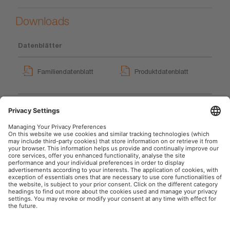
Downloads
Datenblätter
Familiendatenblatt
Produktdatenblatt
GPRS_Sicherheitssymbole
LEDriving LIGHTBAR WL
Benutzerhinweise
VX250-WD
User instruction
User instruction
OSRAM Automotive im Social Web
Impressum
Nutzungsbedingungen