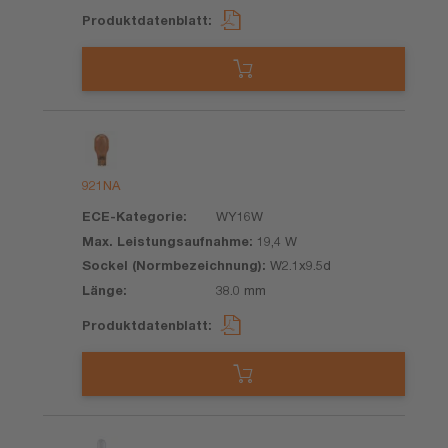
921NA
WY16W
19,4 W
W2.1x9.5d
38.0 mm