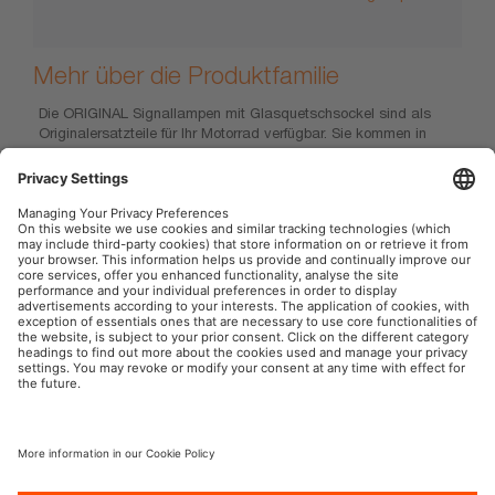
Mehr über die Produktfamilie
Die ORIGINAL Signallampen mit Glasquetschsockel sind als
Originalersatzteile für Ihr Motorrad verfügbar. Sie kommen in
vielfältigen Anwendungsgebieten zum Einsatz, beispielsweise
als Positions- und Standlicht, Blinklicht, Bremslicht,
Nebelleuchte und Rückfahrlicht, aber ebenso als Instrumenten-
und Schalterbeleuchtung.
OSRAM Automotive im Social Web
Impressum
Nutzungsbedingungen
Datenschutz
Cookie-Policy
KI-Policy
Kontakt