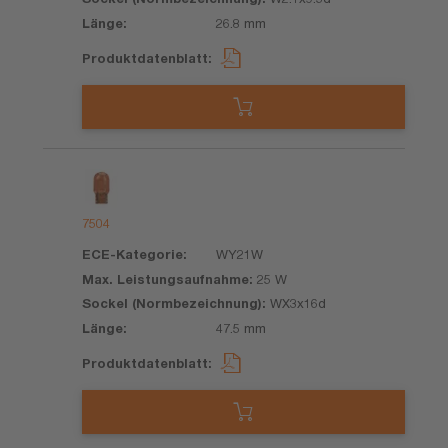
26.8 mm
7504
WY21W
25 W
WX3x16d
47.5 mm