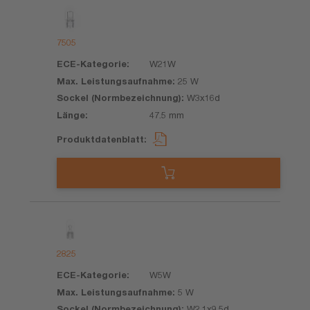
7505
W21W
25 W
W3x16d
47.5 mm
2825
W5W
5 W
W2.1x9.5d