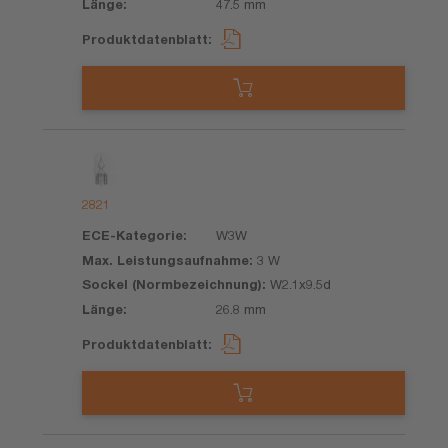
47.5 mm
2821
W3W
3 W
W2.1x9.5d
26.8 mm