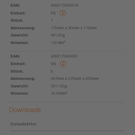
4062172406574
EAN
Einheit
Stück
Abmessung
Gewicht
Volumen
FS
1
175mm x 90mm x 115mm
491.00g
1.81dm³
4062172406581
VS
6
297mm x 275mm x 200mm
3311.00g
16.34dm³
Downloads
Datenblätter