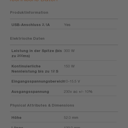
Produktinformation
USB-Anschluss 2.1A
Yes
Elektrische Daten
Leistung in der Spitze (bis
300 W
zu 200ms)
Kontinuierliche
150 W
Nennleistung bis zu 12 S
Eingangsspannungsbereich
10-15.5 V
Ausgangsspannung
230v ac +/- 10%
Physical Attributes & Dimensions
Höhe
52.0 mm
Länge
139.0 mm