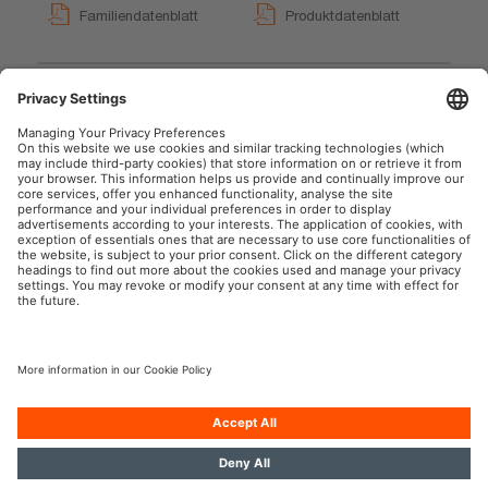
Familiendatenblatt
Produktdatenblatt
POWERinvert 150 W / 300
W / 500 W
User instruction
OSRAM Automotive im Social Web
Impressum
Nutzungsbedingungen
Datenschutz
Cookie-Policy
KI-Policy
Kontakt
Newsletter
© 2026, OSRAM GmbH. Alle Rechte vorbehalten.