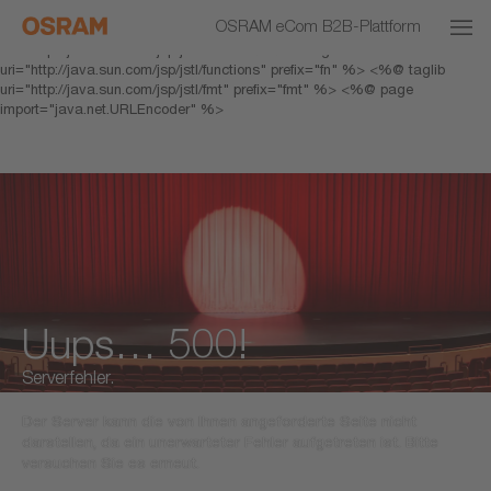
<% response.setHeader("Cache-Control","no-cache"); %> <%@ page
OSRAM eCom B2B-Plattform
pageEncoding="UTF-8" %> <%@ taglib prefix="c"
uri="http://java.sun.com/jsp/jstl/core" %> <%@ taglib
uri="http://java.sun.com/jsp/jstl/functions" prefix="fn" %> <%@ taglib
uri="http://java.sun.com/jsp/jstl/fmt" prefix="fmt" %> <%@ page
import="java.net.URLEncoder" %>
Uups… 500!
Serverfehler.
Der Server kann die von Ihnen angeforderte Seite nicht
darstellen, da ein unerwarteter Fehler aufgetreten ist. Bitte
versuchen Sie es erneut.