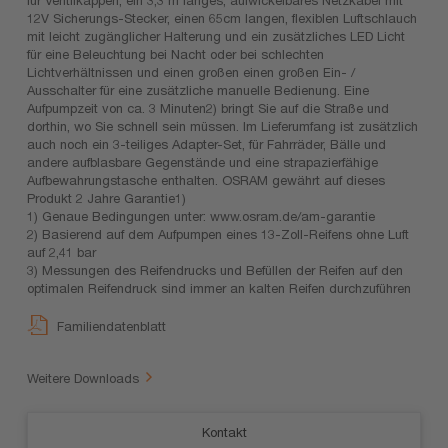
12V Sicherungs-Stecker, einen 65cm langen, flexiblen Luftschlauch
mit leicht zugänglicher Halterung und ein zusätzliches LED Licht
für eine Beleuchtung bei Nacht oder bei schlechten
Lichtverhältnissen und einen großen einen großen Ein- /
Ausschalter für eine zusätzliche manuelle Bedienung. Eine
Aufpumpzeit von ca. 3 Minuten2) bringt Sie auf die Straße und
dorthin, wo Sie schnell sein müssen. Im Lieferumfang ist zusätzlich
auch noch ein 3-teiliges Adapter-Set, für Fahrräder, Bälle und
andere aufblasbare Gegenstände und eine strapazierfähige
Aufbewahrungstasche enthalten. OSRAM gewährt auf dieses
Produkt 2 Jahre Garantie1)
1) Genaue Bedingungen unter: www.osram.de/am-garantie
2) Basierend auf dem Aufpumpen eines 13-Zoll-Reifens ohne Luft
auf 2,41 bar
3) Messungen des Reifendrucks und Befüllen der Reifen auf den
optimalen Reifendruck sind immer an kalten Reifen durchzuführen
Familiendatenblatt
Weitere Downloads
Kontakt