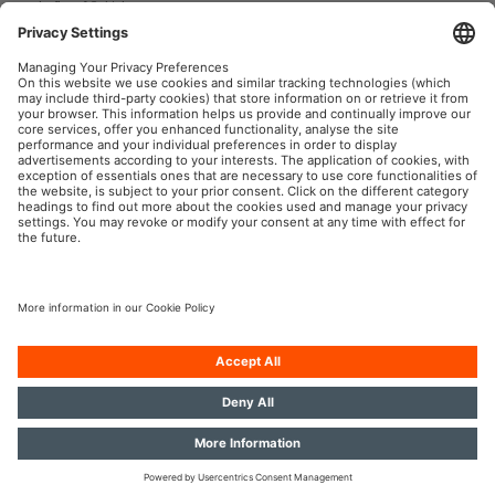
Luft auf 2,41 bar
3) Messungen des Reifendrucks und Befüllen der Reifen auf den
optimalen Reifendruck sind immer an kalten Reifen
durchzuführen
OSRAM Automotive im Social Web
Impressum
Nutzungsbedingungen
Datenschutz
Cookie-Policy
KI-Policy
Kontakt
Newsletter
© 2026, OSRAM GmbH. Alle Rechte vorbehalten.