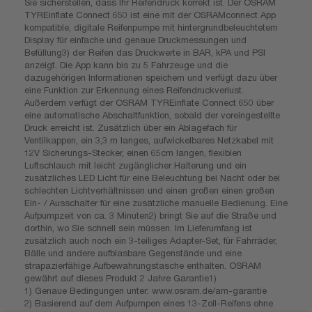
Sie sicherstellen, dass Ihr Reifendruck korrekt ist. Der OSRAM
TYREinflate Connect 650 ist eine mit der OSRAMconnect App
kompatible, digitale Reifenpumpe mit hintergrundbeleuchtetem
Display für einfache und genaue Druckmessungen und
Befüllung3) der Reifen das Druckwerte in BAR, kPA und PSI
anzeigt. Die App kann bis zu 5 Fahrzeuge und die
dazugehörigen Informationen speichern und verfügt dazu über
eine Funktion zur Erkennung eines Reifendruckverlust.
Außerdem verfügt der OSRAM TYREinflate Connect 650 über
eine automatische Abschaltfunktion, sobald der voreingestellte
Druck erreicht ist. Zusätzlich über ein Ablagefach für
Ventilkappen, ein 3,3 m langes, aufwickelbares Netzkabel mit
12V Sicherungs-Stecker, einen 65cm langen, flexiblen
Luftschlauch mit leicht zugänglicher Halterung und ein
zusätzliches LED Licht für eine Beleuchtung bei Nacht oder bei
schlechten Lichtverhältnissen und einen großen einen großen
Ein- / Ausschalter für eine zusätzliche manuelle Bedienung. Eine
Aufpumpzeit von ca. 3 Minuten2) bringt Sie auf die Straße und
dorthin, wo Sie schnell sein müssen. Im Lieferumfang ist
zusätzlich auch noch ein 3-teiliges Adapter-Set, für Fahrräder,
Bälle und andere aufblasbare Gegenstände und eine
strapazierfähige Aufbewahrungstasche enthalten. OSRAM
gewährt auf dieses Produkt 2 Jahre Garantie1)
1) Genaue Bedingungen unter: www.osram.de/am-garantie
2) Basierend auf dem Aufpumpen eines 13-Zoll-Reifens ohne