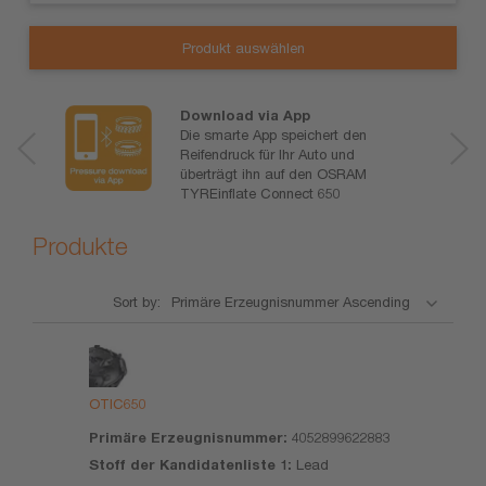
Produkt auswählen
Download via App
Die smarte App speichert den
Reifendruck für Ihr Auto und
überträgt ihn auf den OSRAM
TYREinflate Connect 650
Produkte
Sort by:
Produkt
Primäre
Stoff der
CAS
P
Erzeugnisnummer
Kandidatenliste
Nr. des
1
Stoffes
OTIC650
1
4052899622883
Lead