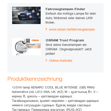
Fahrzeuglampen-Finder
Einfach die richtige Lampe für dein
Auto, Motorrad oder deinen LKW
finden.
www.osram.de/fahrzeuglampen
OSRAM Trust Program
Sind deine Xenonlampen ein
OSRAM- Originalprodukt? Jetzt
prüfen!
Online-Kontrolle
Produktkennzeichnung
12/24V lamp XENARC COOL BLUE INTENSE: (GB) RING
Automotive Ltd, LS12 6NA, UK. (KZ) W – қуаттылық Вт, V –
кернеу В, цоколь – қаптамадан қараңыз.
Тағайындалымын, қызмет мерзімін – қаптамадан қараңыз
немесе сатушыдан сұраңыз. Құрғақ жерде сақтаңыз.
Тастамаңыз. Германияда жасалған. (RUS) (KZ)