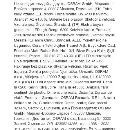
Производитель/Дайындаушы: OSRAM GmbH, Марсель-
Бройер-штрассе 4, 80807 Мюнхен, Германия. (SK) Extra
biely vzhľad LED diody. Farba svetla. Do 6200 Kelvinov.
Jasnosť. Až +150%. Balenie bez plastov. Skutočna veľkosť.
Vzdialenosť. Životnosť. Štandard. (TR) Ekstra beyaz
gorunumlu LED. Işık Rengi. 6200 Kelvin‘e kadar. Parlaklık.
+150%‘ye kadar. Plastik icermeyen ambalaj. Gercek boyut.
Mesafe. Kullanım Omru. Standart. AEEE Yonetmeliğine
Uygundur. Osram Teknolojileri Ticaret A.Ş., Buyukdere Cad.
Esentepe Mah. Bahar Sok. No: 13/4, River Plaza Kat:4 Şişli-
İstanbul, Phone: +90 212 703 43 00. (HR) LED ekstrabijela.
Boja svjetlosti. Do 6200 Kelvina. Svjetlost. Do +150%.
Pakiranje bez plastike. Stvarna veličina. Razmak. Vijek
trajanja. Zemlja podrijetla: Njemačka. Uvoznik: OSRAM
d.o.o., Višnjevac 3, 10000 Zagreb, Hrvatska, tel: 01/ 3032
010. (RO) LED cu aspect ultra-alb. Culoarea luminii. Pană
la 6200 Kelvin. Strălucire. Pană la +150%. Ambalaj fără
conținut de plastic. Dimensiune reală. Distanţă. Durata de
viaţă. Produs in Germania. OSRAM Romania S.R.L., Strada
Italiana nr. 24, Cladirea Arion Green, parter, Cod postal
020976, Sector 2, Bucuresti. (BG) Производител: OSRAM
GmbH, Марсел-Бройер-штрасе 4, 80807 Мюнхен,
Германия. Доставчик: OSRAM d.o.o., Вишнявац 3, 10000
Загреб, Хърватия, OIB: 42395214255, тел.: +385 1 3032
010, +359 32 348 248. (UA) W – потужність Вт, V – напруга