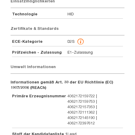
Einsatzmöglichkeiten
Technologie
HID
Zertifikate & Standards
ECE-Kategorie
D2S
Prüfzeichen - Zulassung
E1-Zulassung
Umwelt Informationen
Informationen gemäß Art. 33 der EU Richtlinie (EC)
1907/2006 (REACh)
Primäre Erzeugnisnummer
4062172159722 |
4062172159753 |
4062172157353 |
4062172111362 |
4062172145190 |
4062172397612
Stoff der Kandidatenliste 1
Lead