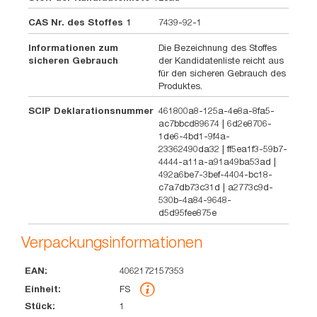
CAS Nr. des Stoffes 1
7439-92-1
Informationen zum
Die Bezeichnung des Stoffes
sicheren Gebrauch
der Kandidatenliste reicht aus
für den sicheren Gebrauch des
Produktes.
SCIP Deklarationsnummer
461800a8-125a-4e8a-8fa5-
ac7bbcd89674 | 6d2e8706-
1de6-4bd1-9f4a-
23362490da32 | ff5ea1f3-59b7-
4444-a11a-a91a49ba53ad |
492a6be7-3bef-4404-bc18-
c7a7db73c31d | a2773c9d-
530b-4a84-9648-
d5d95fee875e
Verpackungsinformationen
4062172157353
EAN
Einheit
Stück
Abmessung
Gewicht
Volumen
FS
1