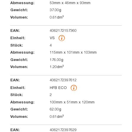
53mm x 46mm x 93mm
37.00g
0.61dm³
4062172157360
VS
4
115mm x 101mm x 103mm
176.00g
1.20dm³
4062172397612
HFB ECO
2
100mm x 51mm x 120mm
62.00g
0.61dm³
4062172397629