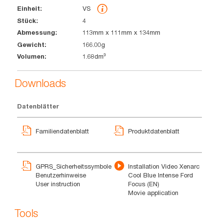
VS
4
113mm x 111mm x 134mm
166.00g
1.68dm³
Downloads
Datenblätter
Familiendatenblatt
Produktdatenblatt
GPRS_Sicherheitssymbole
Installation Video Xenarc
Benutzerhinweise
Cool Blue Intense Ford
User instruction
Focus (EN)
Movie application
Tools