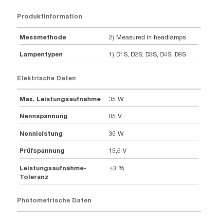
Produktinformation
Messmethode
2) Measured in headlamps
Lampentypen
1) D1S, D2S, D3S, D4S, D8S
Elektrische Daten
Max. Leistungsaufnahme
35 W
Nennspannung
85 V
Nennleistung
35 W
Prüfspannung
13,5 V
Leistungsaufnahme-
±3 %
Toleranz
Photometrische Daten