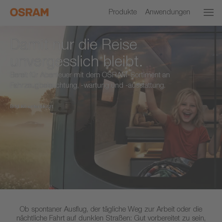
Produkte
Anwendungen
Damit nur die Reise
unvergesslich bleibt.
Bereit für Abenteuer mit dem OSRAM-Sortiment an
Fahrzeugbeleuchtung, -wartung und -ausstattung.
Bild KI-unterstützt
Ob spontaner Ausflug, der tägliche Weg zur Arbeit oder die
nächtliche Fahrt auf dunklen Straßen: Gut vorbereitet zu sein,