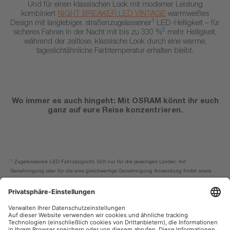
Und für einen klassischen Look mit moderner Leistung
kombiniert
NIGHT BREAKER LED VINTAGE
warmweißes
1
Design mit langlebiger, straßenzugelassener
LED-Helligkeit – für
2
sicheres Fahren in der Nacht mit bis zu 330 %
mehr Helligkeit,
während der zeitlose, klassische Look durch eine warme,
tageslichtähnliche Farbtemperatur erhalten bleibt.
Wo immer es auch hingeht: Mit OSRAM könnt ihr euch
ganz auf eure Reise konzentrieren.
1
Zugelassenes LED-Fahrzeuglicht. Gilt nur für die jeweiligen Länder, mit
Genehmigung oder für die eine gleichwertige Genehmigung Anwendung findet sowie
die derzeit in der Kompatibilitätsliste aufgeführten Fahrzeugmodelle und
Lichtfunktionen. Weitere Einzelheiten findest du unter
www.osram.com/nb-led
.
2
Im Vergleich zu den Mindestanforderungen der ECE R112, während die Blendung die
zulässigen Maximalwerte um bis zu 50% unterschreitet.