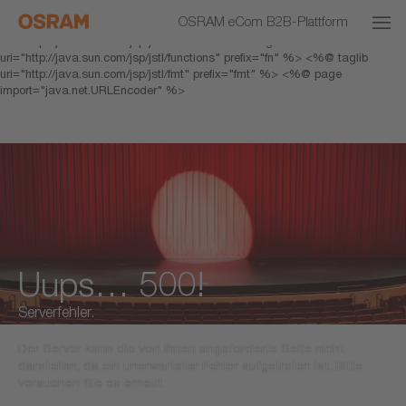
<% response.setHeader("Cache-Control","no-cache"); %> <%@ page
OSRAM eCom B2B-Plattform
pageEncoding="UTF-8" %> <%@ taglib prefix="c"
uri="http://java.sun.com/jsp/jstl/core" %> <%@ taglib
uri="http://java.sun.com/jsp/jstl/functions" prefix="fn" %> <%@ taglib
uri="http://java.sun.com/jsp/jstl/fmt" prefix="fmt" %> <%@ page
import="java.net.URLEncoder" %>
Uups… 500!
Serverfehler.
Der Server kann die von Ihnen angeforderte Seite nicht
darstellen, da ein unerwarteter Fehler aufgetreten ist. Bitte
versuchen Sie es erneut.