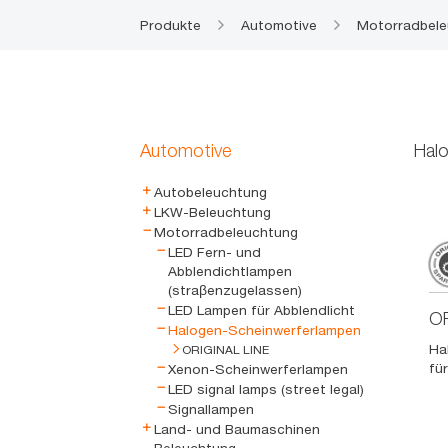
Produkte
Automotive
Motorradbel
Automotive
Hal
Autobeleuchtung
LKW-Beleuchtung
Motorradbeleuchtung
LED Fern- und
Abblendichtlampen
(straβenzugelassen)
LED Lampen für Abblendlicht
OR
Halogen-Scheinwerferlampen
Ha
ORIGINAL LINE
fü
Xenon-Scheinwerferlampen
LED signal lamps (street legal)
Signallampen
Land- und Baumaschinen