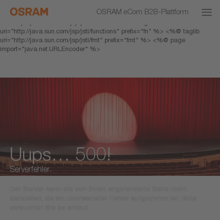
<% response.setHeader("Cache-Control","no-cache"); %> <%@ page
OSRAM eCom B2B-Plattform
pageEncoding="UTF-8" %> <%@ taglib prefix="c"
uri="http://java.sun.com/jsp/jstl/core" %> <%@ taglib
uri="http://java.sun.com/jsp/jstl/functions" prefix="fn" %> <%@ taglib
uri="http://java.sun.com/jsp/jstl/fmt" prefix="fmt" %> <%@ page
import="java.net.URLEncoder" %>
Uups… 500!
Serverfehler.
Der Server kann die von Ihnen angeforderte Seite nicht
darstellen, da ein unerwarteter Fehler aufgetreten ist. Bitte
versuchen Sie es erneut.