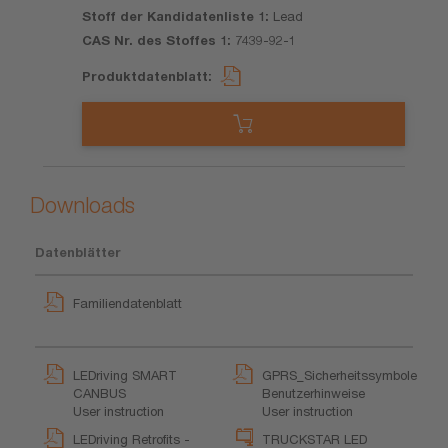
Lead
7439-92-1
Downloads
Datenblätter
Familiendatenblatt
LEDriving SMART
GPRS_Sicherheitssymbole
CANBUS
Benutzerhinweise
User instruction
User instruction
LEDriving Retrofits -
TRUCKSTAR LED