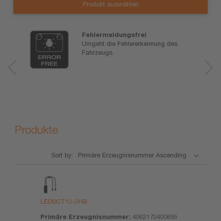
Produkt auswählen
Fehlermeldungsfrei
Umgeht die Fehlererkennung des
Fahrzeugs
Produkte
Sort by:
Produkt
Primäre
Stoff der
CAS
P
Erzeugnisnummer
Kandidatenliste
Nr. des
1
Stoffes
LEDSCT10-2HB
1
4062172400695