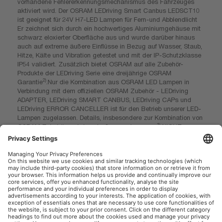
vorhandene Fehlererkennungsmechanismus des Fahrzeuges
aktiviert wird. Der OSRAM LEDriving Smart Canbus LEDSCT10
ist geeignet für 24V H7-LED Lampen für Fern-und Abblendlicht
Er zeichnet sich durch ein hochwertiges Aluminiumgehäuse mit
schwarz eloxierter Oberfläche aus und wurde darüber hinaus
auch auf extreme äußere Einflüsse in Bezug auf Wasser, Staub,
Hitze, Kälte und Vibration getestet und mit der IP-Schutzklasse
IP54 validiert. Zusätzlich bietet OSRAM auf alle Zubehör-
Produkte der LEDriving Serie eine dreijährige OSRAM
2)
Garantie
.Nur die Kombination aus OSRAM LED Lampen in
Verbindung mit dem offiziellen OSRAM Zubehör - LEDriving
ADAPTER, LEDriving SMART CANBUS, LEDriving CAPs und
LEDriving ERROR CANCELLER ist für den Betrieb unserer LED-
Lampen zugelassen. Details, insbesondere zur Kombination von
1)
OSRAM Zubehör und den straßenzugelassenen
NIGHT
BREAKER LED und TRUCKSTAR LED-Lampen, finden Sie auf
den jeweiligen Produktseiten unter: NIGHT BREAKER LED
Kompatibilitätslisten | Automotive (osram.de).
OSRAM Automotive im Social Web