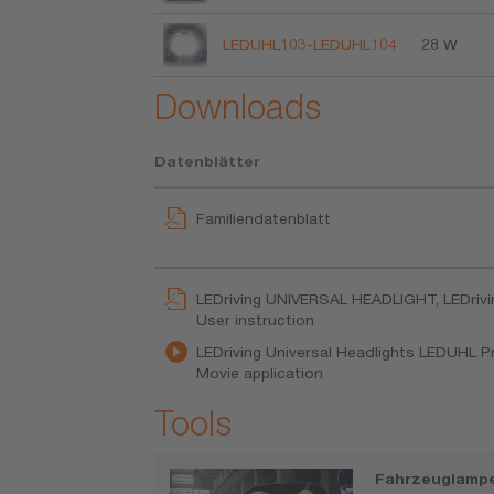
LEDUHL103-LEDUHL104
28 W
Downloads
Datenblätter
Familiendatenblatt
LEDriving UNIVERSAL HEADLIGHT, LEDri
User instruction
LEDriving Universal Headlights LEDUHL 
Movie application
Tools
Fahrzeuglampe