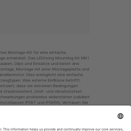
en unter www.osram.de/am-garantie