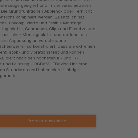
-Fahrzeuge geeignet und in vier verschiedenen
 Die Grundfunktionen Abblend- oder Fernlicht
onslicht kombiniert werden. Zusätzlich hat
che, unkomplizierte und flexible Montage
ntageplatte, Schrauben, Clips und Einsätze und
e mit einer Montageplatte und optional die
nfache Anpassung an verschiedene
 Scheinwerfer so konstruiert, dass sie extremen
ent, stoß- und vibrationsfest und können
lidiert nach den höchsten IP- und IK-
ät und Leistung - OSRAM LEDriving Universal
sten Standards und haben eine 2-jährige
garantie
Produkt auswählen