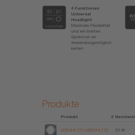
hre OSRAM-
4 Funktionen
1)
ntie
Universal
e Leistung und
Headlight
gewöhnlich
Maximale Flexibilität
 Lebensdauer
und ein breites
Spektrum an
Anwendungsmöglich
keiten
Produkte
Produkt
Nennleis
LEDUHL101-LEDUHL102
33 W