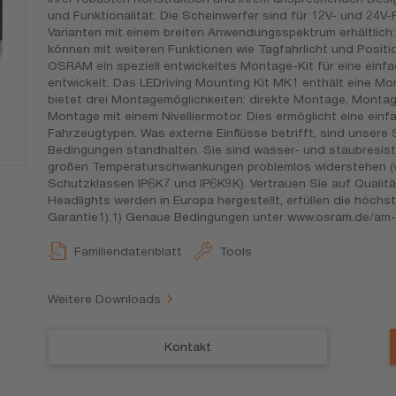
und Funktionalität. Die Scheinwerfer sind für 12V- und 24V
Varianten mit einem breiten Anwendungsspektrum erhältlich:
können mit weiteren Funktionen wie Tagfahrlicht und Positi
OSRAM ein speziell entwickeltes Montage-Kit für eine einfa
entwickelt. Das LEDriving Mounting Kit MK1 enthält eine Mo
bietet drei Montagemöglichkeiten: direkte Montage, Montag
Montage mit einem Nivelliermotor. Dies ermöglicht eine ei
Fahrzeugtypen. Was externe Einflüsse betrifft, sind unsere
Bedingungen standhalten. Sie sind wasser- und staubresist
großen Temperaturschwankungen problemlos widerstehen (va
Schutzklassen IP6K7 und IP6K9K). Vertrauen Sie auf Qualit
Headlights werden in Europa hergestellt, erfüllen die höch
Garantie1).1) Genaue Bedingungen unter www.osram.de/am-
Familiendatenblatt
Tools
Weitere Downloads
Kontakt