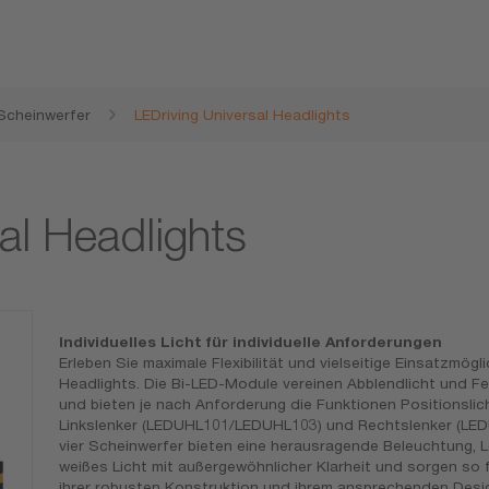
Scheinwerfer
LEDriving Universal Headlights
al Headlights
Individuelles Licht für individuelle Anforderungen
Erleben Sie maximale Flexibilität und vielseitige Einsatzmög
Headlights. Die Bi-LED-Module vereinen Abblendlicht und Fe
und bieten je nach Anforderung die Funktionen Positionslich
Linkslenker (LEDUHL101/LEDUHL103) und Rechtslenker (LED
vier Scheinwerfer bieten eine herausragende Beleuchtung, Lei
weißes Licht mit außergewöhnlicher Klarheit und sorgen so f
ihrer robusten Konstruktion und ihrem ansprechenden Design