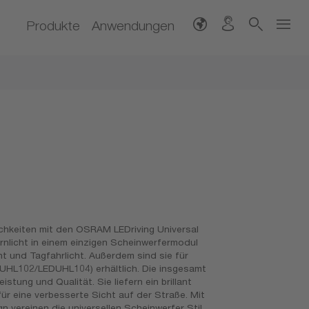
Produkte
Anwendungen
lichkeiten mit den OSRAM LEDriving Universal
rnlicht in einem einzigen Scheinwerfermodul
t und Tagfahrlicht. Außerdem sind sie für
UHL102/LEDUHL104) erhältlich. Die insgesamt
stung und Qualität. Sie liefern ein brillant
ür eine verbesserte Sicht auf der Straße. Mit
 vereinen die universellen Scheinwerfer Stil