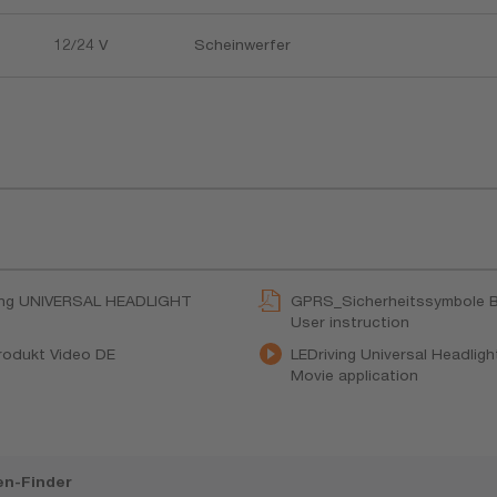
12/24 V
Scheinwerfer
ving UNIVERSAL HEADLIGHT
GPRS_Sicherheitssymbole B
User instruction
Produkt Video DE
LEDriving Universal Headli
Movie application
n-Finder