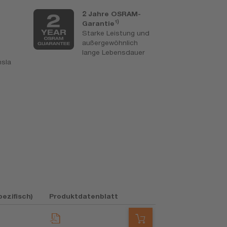
2 Jahre OSRAM-
4
1)
Garantie
U
Starke Leistung und
H
außergewöhnlich
M
n
lange Lebensdauer
u
nsla
S
A
r
k
ezifisch)
Produktdatenblatt