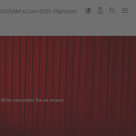
.sun.com/jsp/jstl/core" %> <%@ taglib
e import="java.net.URLEncoder" %>
OSRAM eCom B2B-Plattform
. Bitte versuchen Sie es erneut.