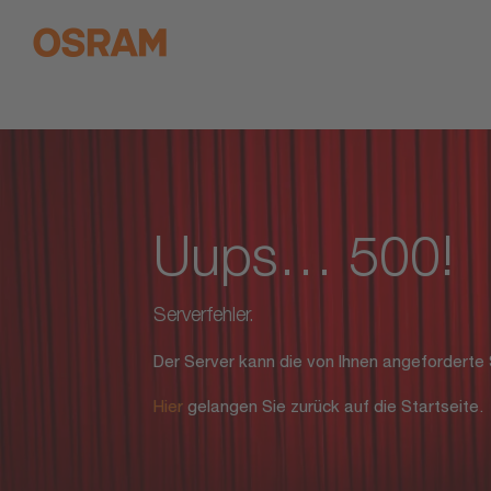
<% response.setHeader("Cache-Control","no-cache"); %> <%@ page
uri="http://java.sun.com/jsp/jstl/functions" prefix="fn" %> <%@ ta
Uups… 500!
Serverfehler.
Der Server kann die von Ihnen angeforderte S
Hier
gelangen Sie zurück auf die Startseite.