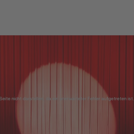
 pageEncoding="UTF-8" %> <%@ taglib prefix="c" uri="http://java
glib uri="http://java.sun.com/jsp/jstl/fmt" prefix="fmt" %> <%@ pag
eite nicht darstellen, da ein unerwarteter Fehler aufgetreten ist